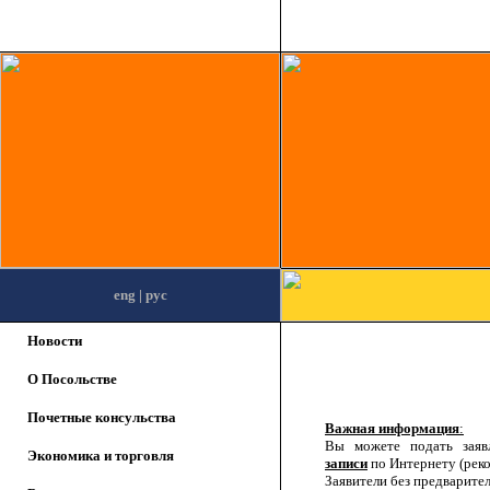
eng
| рус
Новости
О Посольстве
Почетные консульства
Важная информация
:
Вы можете подать заяв
Экономика и торговля
записи
по Интернету (реко
Заявители без предварите