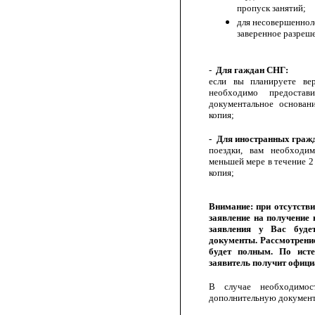
пропуск занятий;
для несовершеннол
заверенное разреше
-
Для гаждан СНГ:
если вы планируете ве
необходимо предоста
документальное основан
копия;
-
Для иностранных граж
поездки, вам необходим
меньшей мере в течение 2
копия;
Внимание: при отсутств
заявление на получение 
заявления у Вас буде
документы. Рассмотрение
будет полным. По исте
заявитель получит офици
В случае необходимос
дополнительную докумен