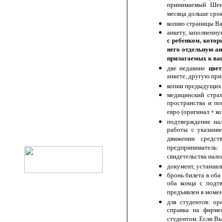
принимаемый Шен
месяца дольше срок
копию страницы Ва
анкету, заполненн
с ребенком, кото
него отдельную а
прилагаемых к ва
две недавние
цве
анкете, другую при
копии предыдущих 
медицинский стра
пространства и п
евро (оригинал + ко
подтверждение на
работы с указани
движении средст
предприниматель
свидетельства нало
документ, устанав
бронь билета в оба
оба конца с подт
предъявлен в моме
для студентов: ор
справка на фирме
студентом. Если Вы