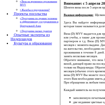
• Виза на временное проживание
Внимание: с 5 апреля 20
MVV
Шенген визы после 5 апреля пр
• Жалобы и предложения?
Проекты посольства
Важная информация:
Щелкни
• Программа по правам человека
и эффективному госуправлению в
Здесь Вы найдете информаци
Центральной Азии
которая также называется долг
• Программа малых грантов
Виза (D) MVV выдается для пр
Опытные эксперты из
или учебы, а также для прожи
Нидерландов
партнером и т.д. Виза (D) MV
Культура и образование
месяцев с момента выдачи. Да
на жительство, необходимо по
проживания в течение 8 дней
занять несколько месяцев.
Обратите внимание, что виза 
визой, дающей право на после
только на Нидерланды. Обратит
месяцев (обычно этого времен
визы (D) MVV Вы можете посе
этого Вам необходимо иметь 
При обращении за любым тип
Каждый заявитель на получени
заполненную печатным
две недавние цветные о