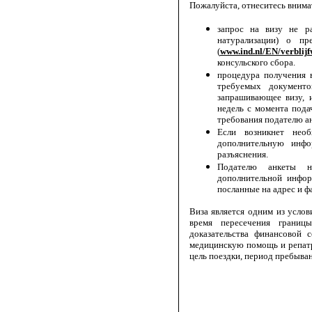
Пожалуйста, отнеситесь вним
запрос на визу не р
натурализации) о пр
(
www.ind.nl/EN/verblijf
консульского сбора.
процедура получения в
требуемых документо
запрашивающее визу, 
недель с момента пода
требования подателю ан
Если возникнет нео
дополнительную инфо
разъяснения.
Подателю анкеты н
дополнительной инфор
посланные на адрес и фа
Виза является одним из усло
время пересечения границ
доказательства финансовой с
медицинскую помощь и репат
цель поездки, период пребывани