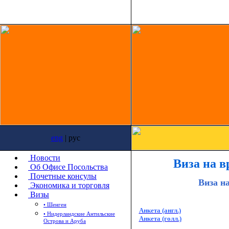
eng
| рус
Новости
Виза на 
Об Офисе Посольства
Почетные консулы
Виза н
Экономика и торговля
Визы
• Шенген
Анкета (англ.)
• Нидерландские Антильские
Анкета (голл.)
Острова и Аруба