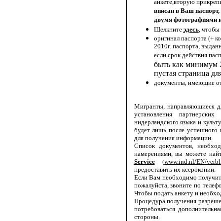
анкете,вторую прикрепи
вписан в Ваш паспорт,
двумя фотографиями и
Щелкните
здесь
, чтобы 
оригинал паспорта (+ ко
2010г. паспорта, выдан
если срок действия пасп
быть как минимум 2
пустая страница дл
документы, имеющие от
Мигранты, направляющиеся дл
установления партнерски
нидерландского языка и культ
будет лишь после успешного
для получения информации.
Cписок документов, необхо
намерениями, вы можете на
Service
(
www.ind.nl/EN/verbli
предоставить их ксерокопии.
Если Вам необходимо получи
пожалуйста, звоните по телеф
Чтобы подать анкету и необх
Процедура получения разреше
потребоваться дополнительн
стороны.