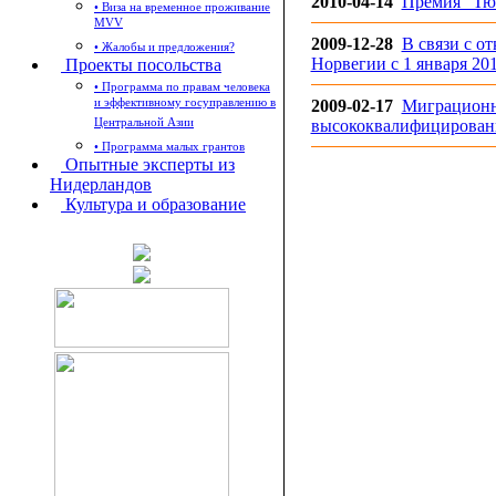
2010-04-14
Премия “Тю
• Виза на временное проживание
MVV
2009-12-28
В связи с о
• Жалобы и предложения?
Норвегии с 1 января 201
Проекты посольства
• Программа по правам человека
и эффективному госуправлению в
2009-02-17
Миграционн
Центральной Азии
высококвалифицированн
• Программа малых грантов
Опытные эксперты из
Нидерландов
Культура и образование