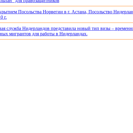
льпан” для правозащитников
ткрытием Посольства Норвегии в г. Астана, Посольство Нидерла
0 г.
ая служба Нидерландов представила новый тип визы – временн
ых мигрантов для работы в Нидерландах.