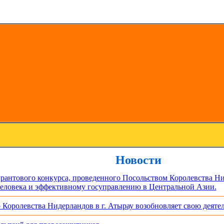
Новости
грантового конкурса, проведенного Посольством Королевства Нид
еловека и эффективному госуправлению в Центральной Азии.
 Королевства Нидерландов в г. Атырау возобновляет свою деятел