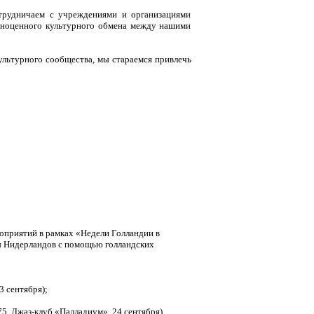
трудничаем с учреждениями и организациями
олноценного культурного обмена между нашими
ультурного сообщества, мы стараемся привлечь
роприятий в рамках «Недели Голландии в
ы Нидерландов с помощью голландских
 сентября);
75, Джаз-клуб «Палладиум», 24 сентября)