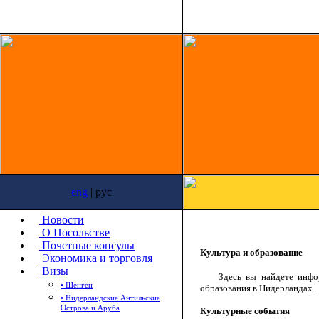
eng
| рус
Новости
О Посольстве
Почетные консулы
Культура и образование
Экономика и торговля
Визы
Здесь вы найдете информа
• Шенген
образования в Нидерландах.
• Нидерландские Антильские
Острова и Аруба
Культурные события