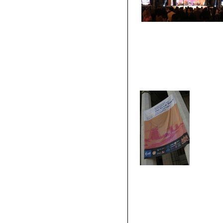
Фейе
Бане