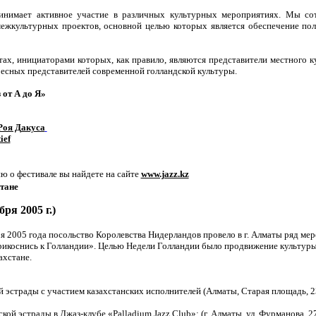
инимает активное участие в различных культурных мероприятиях. Мы со
межкультурных проектов, основной целью которых является обеспечение п
тах, инициаторами которых, как правило, являются представители местного к
есных представителей современной голландской культуры.
от А до Я»
Роя Дакуса
ief
 о фестивале вы найдете на сайте
www.jazz.kz
тане
ря 2005 г.)
ря 2005 года посольство Королевства Нидерландов провело в г. Алматы ряд ме
рикоснись к Голландии». Целью Недели Голландии было продвижение культур
ахстане.
эстрады с участием казахстанских исполнителей (Алматы, Старая площадь, 23
ой эстрады в Джаз-клубе «Palladium Jazz Club»; (г. Алматы, ул. Фурманова, 2