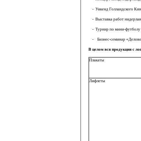
- Уикенд Голландского Кино;
- Выставка работ нидерландс
- Турнир по мини-футболу ме
- Бизнес-семинар «Деловое с
В целом вся продукция с л
Плакаты
Лифлеты