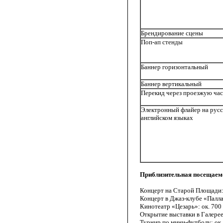
Брендирование сцены
Поп-ап стенды
Баннер горизонтальный
Баннер вертикальный
Перекид через проезжую час
Электронный флайер на русс
английском языках
Приблизительная посещаемо
Концерт на Старой Площади
Концерт в Джаз-клубе «Палла
Кинотеатр «Цезарь»: ок. 700 
Открытие выставки в Галерее
Турнир по мини-футболу: ок 