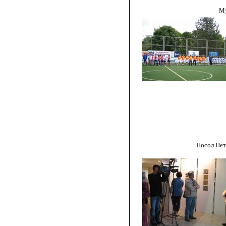
Музыканты во в
Посол Петер Ван Л