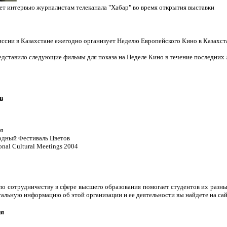
т интервью журналистам телеканала "Хабар" во время открытия выставки
сии в Казахстане ежегодно организует Неделю Европейского Кино в Казахста
дставило следующие фильмы для показа на Неделе Кино в течение последних 
n
я
й Фестиваль Цветов
 Cultural Meetings 2004
по сотрудничеству в сфере высшего образования помогает студентов их разн
тальную информацию об этой организации и ее деятельности вы найдете на са
ия