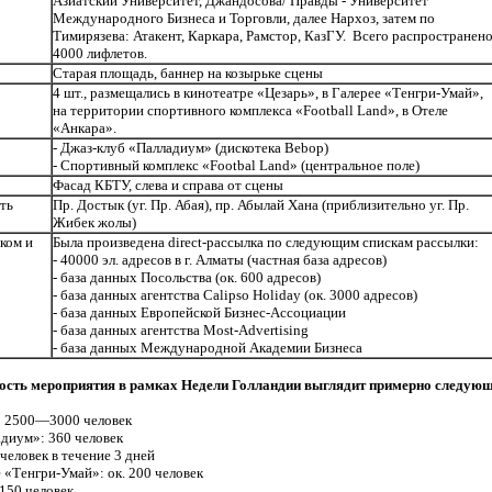
Азиатский Университет, Джандосова/ Правды - Университет
Международного Бизнеса и Торговли, далее Нархоз, затем по
Тимирязева: Атакент, Каркара, Рамстор, КазГУ. Всего распространен
4000 лифлетов.
Старая площадь, баннер на козырьке сцены
4 шт., размещались в кинотеатре «Цезарь», в Галерее «Тенгри-Умай»,
на территории спортивного комплекса «Football Land», в Отеле
«Анкара».
- Джаз-клуб «Палладиум» (дискотека Bebop)
- Спортивный комплекс «Footbal Land» (центральное поле)
Фасад КБТУ, слева и справа от сцены
ть
Пр. Достык (уг. Пр. Абая), пр. Абылай Хана (приблизительно уг. Пр.
Жибек жолы)
ком и
Была произведена direct-рассылка по следующим спискам рассылки:
- 40000 эл. адресов в г. Алматы (частная база адресов)
- база данных Посольства (ок. 600 адресов)
- база данных агентства Calipso Holiday (ок. 3000 адресов)
- база данных Европейской Бизнес-Ассоциации
- база данных агентства Most-Advertising
- база данных Международной Академии Бизнеса
сть мероприятия в рамках Недели Голландии выглядит примерно следующ
: 2500—3000 человек
диум»: 360 человек
человек в течение 3 дней
 «Тенгри-Умай»: ок. 200 человек
150 человек