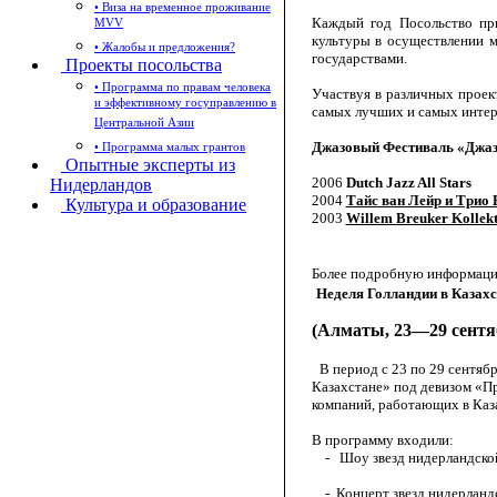
• Виза на временное проживание
Каждый год Посольство пр
MVV
культуры в осуществлении 
• Жалобы и предложения?
государствами.
Проекты посольства
• Программа по правам человека
Участвуя в различных проек
и эффективному госуправлению в
самых лучших и самых интер
Центральной Азии
Джазовый Фестиваль «Джаз 
• Программа малых грантов
Опытные эксперты из
2006
Dutch Jazz All Stars
Нидерландов
2004
Тайс ван Лейр и Трио 
Культура и образование
2003
Willem Breuker Kollekt
Более подробную информацию
Неделя Голландии в Казахс
(Алматы, 23—29 сентяб
В период с 23 по 29 сентяб
Казахстане» под девизом «П
компаний, работающих в Каз
В программу входили:
- Шоу звезд нидерландской 
- Концерт звезд нидерландск