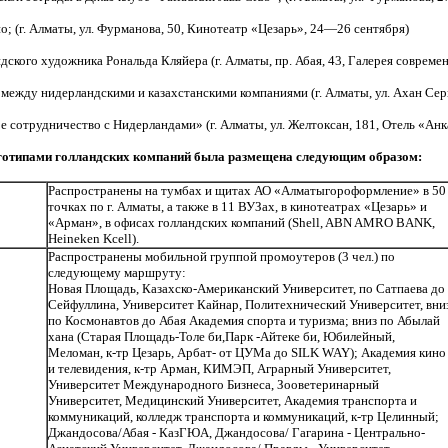
 (г. Алматы, ул. Фурманова, 50, Кинотеатр «Цезарь», 24—26 сентября)
кого художника Рональда Кляйера (г. Алматы, пр. Абая, 43, Галерея современ
жду нидерландскими и казахстанскими компаниями (г. Алматы, ул. Ахан Сери,
отрудничество с Нидерландами» (г. Алматы, ул. Желтоксан, 181, Отель «Анкар
оготипами голландских компаний была размещена следующим образом:
Распространены на тумбах и щитах АО «Алматыгороформление» в 50
точках по г. Алматы, а также в 11 ВУЗах, в кинотеатрах «Цезарь» и
«Арман», в офисах голландских компаний (Shell, ABN AMRO BANK,
Heineken Kcell).
Распространены мобильной группой промоутеров (3 чел.) по
следующему маршруту:
Новая Площадь, Казахско-Американский Университет, по Сатпаева до
Сейфуллина, Университет Кайнар, Политехнический Университет, вни
по Космонавтов до Абая Академия спорта и туризма; вниз по Абылай
хана (Старая Площадь-Толе би,Парк -Айтеке би, Юбилейный,
Меломан, к-тр Цезарь, Арбат- от ЦУМа до SILK WAY); Академия кино
и телевидения, к-тр Арман, КИМЭП, Аграрный Университет,
Университет Международного Бизнеса, Зооветеринарный
Университет, Медицинский Университет, Академия транспорта и
коммуникаций, колледж транспорта и коммуникаций, к-тр Целинный;
Джандосова/Абая - КазГЮА, Джандосова/ Гагарина - Центрально-