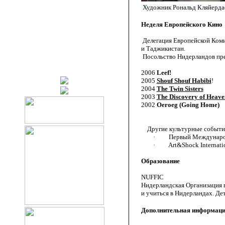
Художник Рональд Кляйердае
Неделя Европейского Кино
Делегация Европейской Комис
и Таджикистан.
Посольство Нидерландов пре
2006
Leef!
2005
Shouf Shouf Habibi
!
2004
The Twin Sisters
2003
The Discovery of Heave
2002
Oeroeg (Going Home)
Другие культурные событи
· Первый Международны
· Art&Shock International
Образование
NUFFIC
Нидерландская Организация 
и учиться в Нидерландах. Де
Дополнительная информац