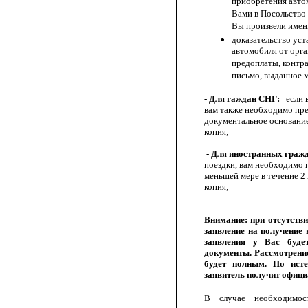
приобретения авто
Вами в Посольство
Вы произвели имен
доказательство ус
автомобиля от орг
предоплаты, контра
письмо, выданное 
- Для гаждан СНГ:
если в
вам также необходимо пр
документальное основание
копия;
- Для иностранных граж
поездки, вам необходимо 
меньшей мере в течение 2
копия;
Внимание: при отсутств
заявление на получение 
заявления у Вас буде
документы. Рассмотрение
будет полным. По исте
заявитель получит офици
В случае необходимос