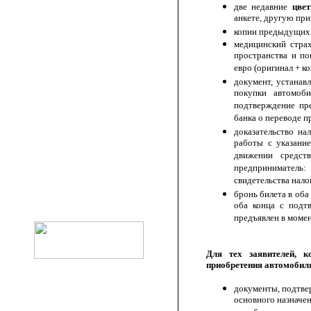
две недавние
цве
анкете, другую при
копии предыдущих 
медицинский стра
пространства и п
евро (оригинал + ко
документ, устана
покупки автомоби
подтверждение пр
банка о переводе 
доказательство на
работы с указани
движении средст
предприниматель
свидетельства нало
бронь билета в оба
оба конца с подт
предъявлен в моме
Для тех заявителей, 
приобретения автомобил
документы, подтве
основного назначен