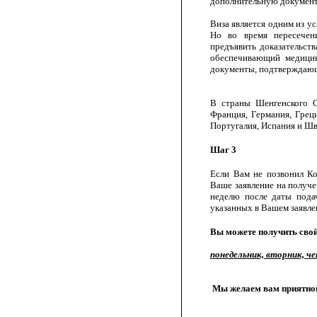
дополнительную докумен
Виза является одним из у
Но во время пересечен
предъявить доказательств
обеспечивающий медици
документы, подтверждающи
В страны Шенгенского Со
Франция, Германия, Грец
Португалия, Испания и Ш
Шаг 3
Если Вам не позвонил Ко
Ваше заявление на получ
неделю после даты подач
указанных в Вашем заявле
Вы можете получить свой
понедельник, вторник, че
Мы желаем вам приятног