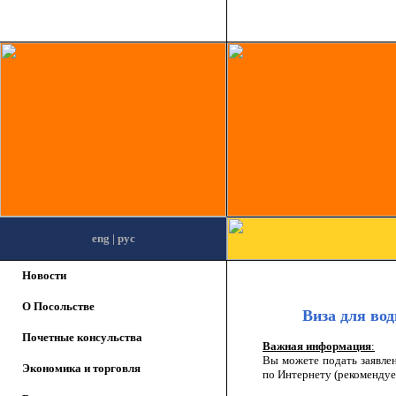
eng
| рус
Новости
О Посольстве
Виза для во
Почетные консульства
Важная информация
:
Вы можете подать заявле
Экономика и торговля
по Интернету (рекомендует