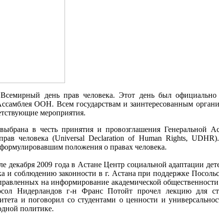
я Всемирный день прав человека. Этот день был официально
Ассамблея ООН. Всем государствам и заинтересованным органи
етствующие мероприятия.
 выбрана в честь принятия и провозглашения Генеральной А
рав человека (Universal Declaration of Human Rights, UDHR)
формулировавшим положения о правах человека.
але декабря 2009 года в Астане Центр социальной адаптации д
ка и соблюдению законности в г. Астана при поддержке Посоль
правленных на информирование академической общественности о
сол Нидерландов г-н Франс Потойт прочел лекцию для сту
тета и поговорил со студентами о ценности и универсальнос
дной политике.