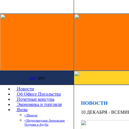
eng
| рус
Новости
Об Офисе Посольства
Почетные консулы
НОВОСТИ
Экономика и торговля
Визы
10 ДЕКАБРЯ - ВСЕМ
• Шенген
• Нидерландские Антильские
Острова и Аруба