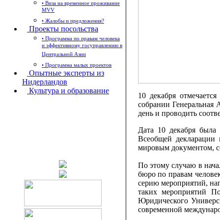
• Виза на временное проживание
MVV
• Жалобы и предложения?
Проекты посольства
• Программа по правам человека
и эффективному госуправлению в
Центральной Азии
• Программа малых проектов
Опытные эксперты из
Нидерландов
Культура и образование
10 декабря отмечаетс
собрании Генеральная 
день и проводить соотв
Дата 10 декабря была
Всеобщей декларации п
мировым документом, с
По этому случаю в нач
бюро по правам челове
серию мероприятий, на
таких мероприятий По
Юридического Универси
современной междунаро