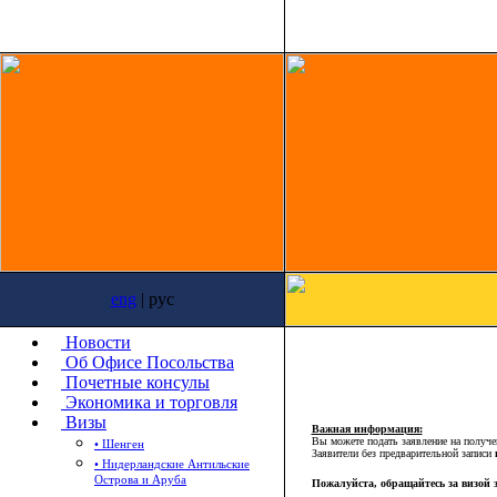
eng
| рус
Новости
Об Офисе Посольства
Почетные консулы
Экономика и торговля
Визы
Важная информация:
Вы можете подать заявление на получе
• Шенген
Заявители без предварительной записи
• Нидерландские Антильские
Острова и Аруба
Пожалуйста, обращайтесь за визой з