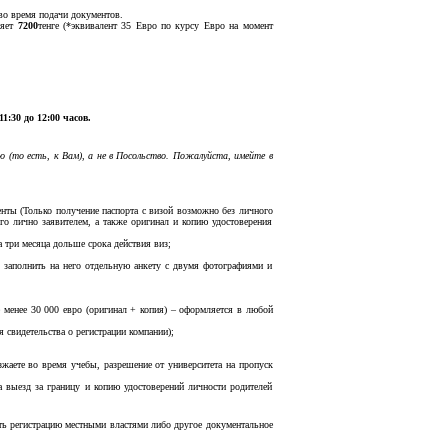
во время подачи документов.
ляет
7200
тенге (*эквивалент 35 Евро по курсу Евро на момент
11:30 до 12:00 часов.
(то есть, к Вам), а не в Посольство. Пожалуйста, имейте в
нты (Только получение паспорта с визой возможно без личного
ого лично заявителем, а также оригинал и копию удостоверения
три месяца дольше срока действия виз;
 заполнить на него отдельную анкету с двумя фотографиями и
 менее 30 000 евро (оригинал + копия) – оформляется в любой
 свидетельства о регистрации компании);
зжаете во время учебы, разрешение от университета на пропуск
а выезд за границу и копию удостоверений личности родителей
ть регистрацию местными властями либо другое документальное