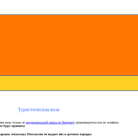
Туристическая виза
ние визы только по
предварительной записи по Интернету
(рекомендуется) или по телефону.
не будут приняты.
аранее, поскольку Посольство не выдает виз в срочном порядке.