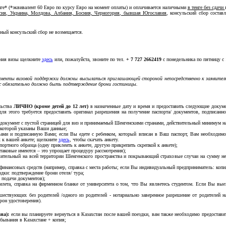
ге* (*эквивалент 60 Евро по курсу Евро на момент оплаты) и оплачивается наличными
в тенге без сдачи
сия, Украина, Молдова, Албания, Босния, Черногория, бывшая Югославия
, консульский сбор состав
нный консульский сбор не возмещается.
ения визы щелкните
здесь
или, пожалуйста, звоните по тел.
+ 7 727 2662419
c понедельника по пятницу с
менты визовой поддержки должны высылаться приглашающей стороной непосредственно к заявителю 
ас обязательно должно быть подтверждение брони гостиницы.
льства
ЛИЧНО (кроме детей до 12 лет)
в назначенные дату и время и предоставить следующие докуме
для этого требуется предоставить оригинал разрешения на получение паспорта/ документов, подписанн
окумент с пустой страницей для виз и принимаемый Шенгенскими странами, действительный минимум на 
 которой указаны Ваши данные;
вами и подписанную Вами; если Вы едете с ребенком, который вписан в Ваш паспорт, Вам необходимо
 к вашей анкете; щелкните
здесь
, чтобы скачать анкету.
портного образца (одну приклеить к анкете, другую прикрепить скрепкой к анкете);
таковые имеются – это упрощает процедуру рассмотрения);
вительный на всей территории Шенгенского пространства и покрывающий страховые случаи на сумму не
финансовых средств (например, справка с места работы; если Вы индивидуальный предприниматель: копия
дки: подтверждение брони отеля/ тура;
я подачи документов);
 билета, справка на фирменном бланке от университета о том, что Вы являетесь студентом. Если Вы вые
шествующих без родителей /одного из родителей - нотариально заверенное разрешение от родителей н
рон удостоверения).
на):
если вы планируете вернуться в Казахстан после вашей поездки, вам также необходимо предостави
бывания в Казахстане + копия;