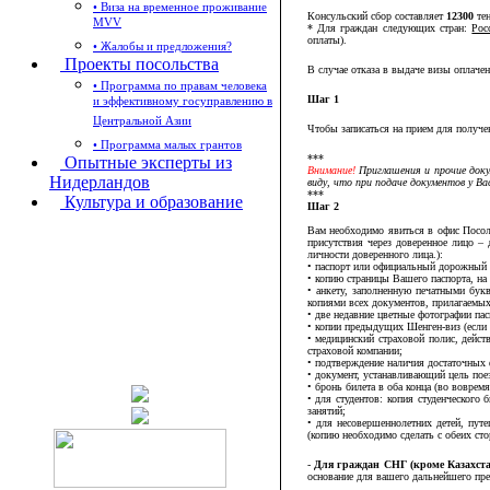
• Виза на временное проживание
Консульский сбор составляет
12300
тен
MVV
* Для граждан следующих стран:
Рос
оплаты).
• Жалобы и предложения?
Проекты посольства
В случае отказа в выдаче визы оплаче
• Программа по правам человека
Шаг 1
и эффективному госуправлению в
Центральной Азии
Чтобы записаться на прием для получ
• Программа малых грантов
***
Опытные эксперты из
Внимание!
Приглашения и прочие доку
Нидерландов
виду, что при подаче документов у В
***
Культура и образование
Шаг 2
Вам необходимо явиться в офис Посо
присутствия через доверенное лицо – 
личности доверенного лица.):
• паспорт или официальный дорожный д
• копию страницы Вашего паспорта, на
• анкету, заполненную печатными бук
копиями всех документов, прилагаемых
• две недавние цветные фотографии пас
• копии предыдущих Шенген-виз (если 
• медицинский страховой полис, дейст
страховой компании;
• подтверждение наличия достаточных 
• документ, устанавливающий цель поез
• бронь билета в оба конца (во воврем
• для студентов: копия студенческого
занятий;
• для несовершеннолетних детей, путе
(копию необходимо сделать с обеих сто
-
Для гpаждан СНГ (кроме Казахста
основание для вашего дальнейшего пре